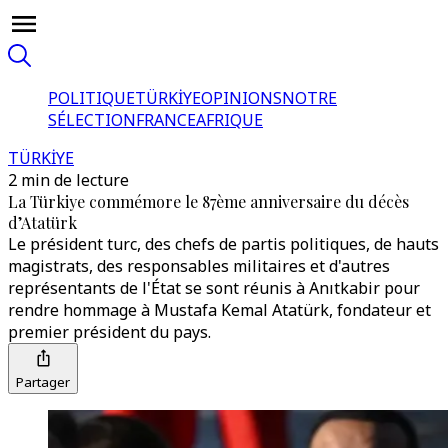
POLITIQUE
TÜRKİYE
OPINIONS
NOTRE
SÉLECTION
FRANCE
AFRIQUE
TÜRKİYE
2 min de lecture
La Türkiye commémore le 87ème anniversaire du décès
d’Atatürk
Le président turc, des chefs de partis politiques, de hauts
magistrats, des responsables militaires et d'autres
représentants de l'État se sont réunis à Anıtkabir pour
rendre hommage à Mustafa Kemal Atatürk, fondateur et
premier président du pays.
Partager