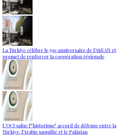
La Türkiye célèbre le 59e anniversaire de l'ASEAN et
promet de renforcer la coopération régionale
L'OCI salue l'"historique" accord de défense entre la
Türkiye, l'Arabie saoudite et le Pakistan