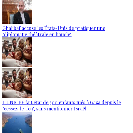
Ghalibaf accuse les États-Unis de pratiquer une
"diplomatie théâtrale en boucle"
L'UNICEF fait état de 300 enfants tués à Gaza depuis le
"cessez-le-feu", sans mentionner Israël