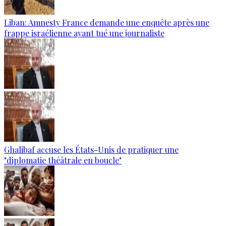
Liban: Amnesty France demande une enquête après une
frappe israélienne ayant tué une journaliste
Ghalibaf accuse les États-Unis de pratiquer une
"diplomatie théâtrale en boucle"