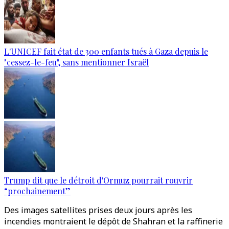
L'UNICEF fait état de 300 enfants tués à Gaza depuis le
"cessez-le-feu", sans mentionner Israël
Trump dit que le détroit d'Ormuz pourrait rouvrir
“prochainement”
Des images satellites prises deux jours après les
incendies montraient le dépôt de Shahran et la raffinerie