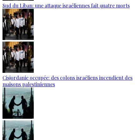
Sud du Liban: une attaque israéliennes fait quatre morts
Cisjordanie occupée: des colons israéliens incendient des
maisons palestiniennes