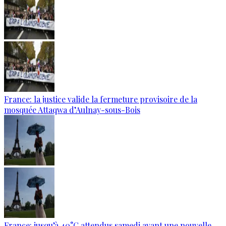
France: la justice valide la fermeture provisoire de la
mosquée Attaqwa d’Aulnay-sous-Bois
France: jusqu’à 40°C attendus samedi avant une nouvelle