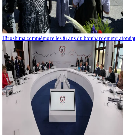
Hiroshima commémore les 81 ans du bombardement atomiq