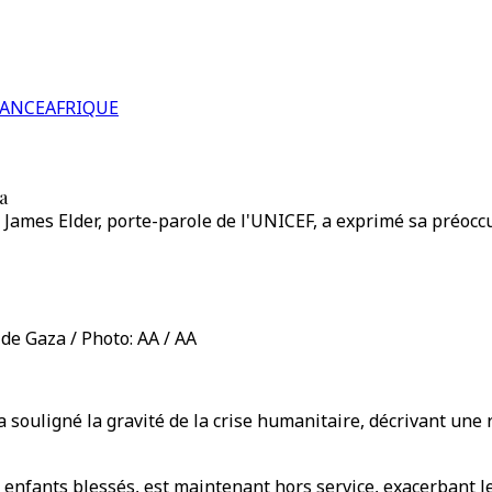
RANCE
AFRIQUE
a
 James Elder, porte-parole de l'UNICEF, a exprimé sa préoccu
de Gaza / Photo: AA / AA
 souligné la gravité de la crise humanitaire, décrivant une 
enfants blessés, est maintenant hors service, exacerbant le