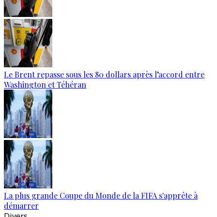
Le Brent repasse sous les 80 dollars après l’accord entre
Washington et Téhéran
La plus grande Coupe du Monde de la FIFA s'apprête à
démarrer
Divers