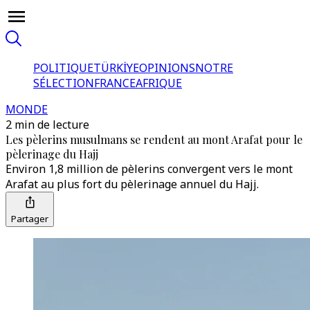
POLITIQUE
TÜRKİYE
OPINIONS
NOTRE
SÉLECTION
FRANCE
AFRIQUE
MONDE
2 min de lecture
Les pèlerins musulmans se rendent au mont Arafat pour le
pèlerinage du Hajj
Environ 1,8 million de pèlerins convergent vers le mont
Arafat au plus fort du pèlerinage annuel du Hajj.
Partager