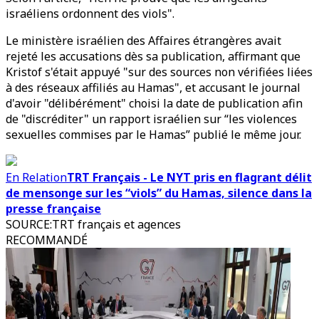
israéliens ordonnent des viols".
Le ministère israélien des Affaires étrangères avait
rejeté les accusations dès sa publication, affirmant que
Kristof s'était appuyé "sur des sources non vérifiées liées
à des réseaux affiliés au Hamas", et accusant le journal
d'avoir "délibérément" choisi la date de publication afin
de "discréditer" un rapport israélien sur “les violences
sexuelles commises par le Hamas” publié le même jour.
En Relation
TRT Français - Le NYT pris en flagrant délit
de mensonge sur les “viols” du Hamas, silence dans la
presse française
SOURCE
:
TRT français et agences
RECOMMANDÉ