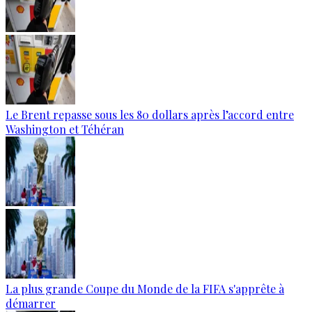
Le Brent repasse sous les 80 dollars après l’accord entre
Washington et Téhéran
La plus grande Coupe du Monde de la FIFA s'apprête à
démarrer