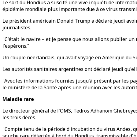
Le sort du Hondius a suscité une vive inquiétude internati
épidémie mondiale plus importante due à ce virus transmis
Le président américain Donald Trump a déclaré jeudi avoir
journalistes.
"C'était le navire – et je pense que nous allons publier u
l'espérons."
Un couple néerlandais, qui avait voyagé en Amérique du Sud
Les autorités sanitaires argentines ont déclaré jeudi qu'el
"Avec les informations fournies jusqu'à présent par les pay
le ministère de la Santé après une réunion avec les autori
Maladie rare
Le directeur général de l'OMS, Tedros Adhanom Ghebreyesus,
les trois décès.
"Compte tenu de la période d'incubation du virus Andes, qui 
souche rare détectée à bord du Hondius, transmissible d'