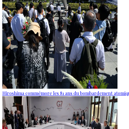
Hiroshima commémore les 81 ans du bombardement atomiq