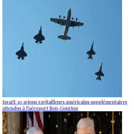
Israël: 10 avions ravitailleurs américains supplémentaires
attendus à l’aéroport Ben-Gourion