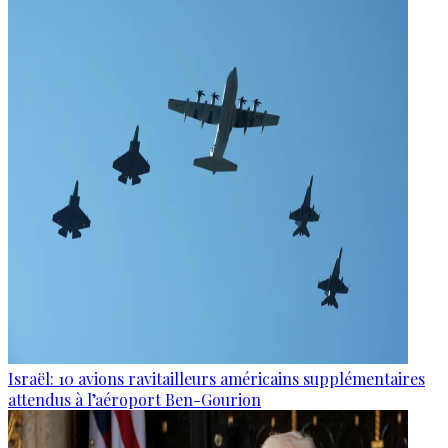
Israël: 10 avions ravitailleurs américains supplémentaires
attendus à l’aéroport Ben-Gourion