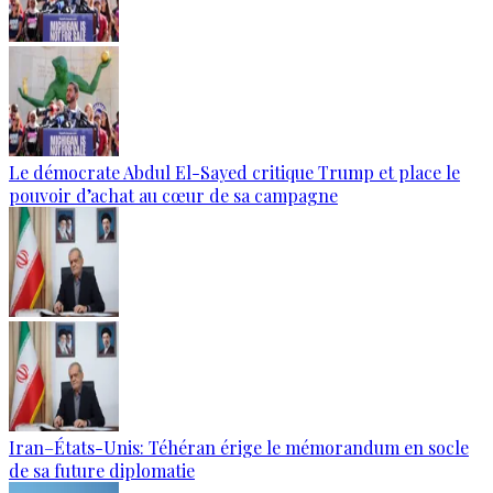
Le démocrate Abdul El-Sayed critique Trump et place le
pouvoir d’achat au cœur de sa campagne
Iran–États-Unis: Téhéran érige le mémorandum en socle
de sa future diplomatie