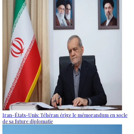
Iran–États-Unis: Téhéran érige le mémorandum en socle
de sa future diplomatie