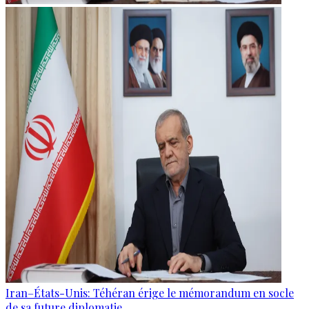
Iran–États-Unis: Téhéran érige le mémorandum en socle
de sa future diplomatie