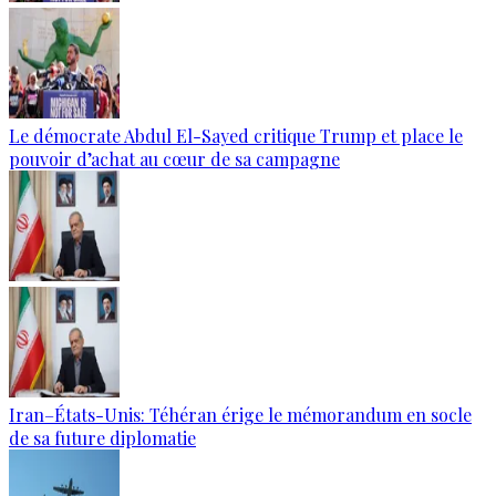
Le démocrate Abdul El-Sayed critique Trump et place le
pouvoir d’achat au cœur de sa campagne
Iran–États-Unis: Téhéran érige le mémorandum en socle
de sa future diplomatie