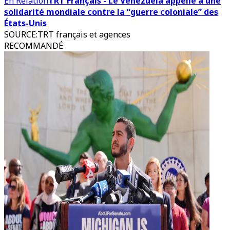
En Relation
TRT Français - Le Venezuela appelle à une
solidarité mondiale contre la “guerre coloniale” des
États-Unis
SOURCE
:
TRT français et agences
RECOMMANDÉ