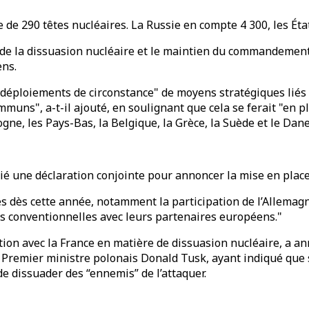
se de 290 têtes nucléaires. La Russie en compte 4 300, les Ét
l de la dissuasion nucléaire et le maintien du commandement
ens.
es déploiements de circonstance" de moyens stratégiques liés 
muns", a-t-il ajouté, en soulignant que cela se ferait "en 
gne, les Pays-Bas, la Belgique, la Grèce, la Suède et le Dan
lié une déclaration conjointe pour annoncer la mise en plac
 dès cette année, notamment la participation de l’Allemagne
és conventionnelles avec leurs partenaires européens."
on avec la France en matière de dissuasion nucléaire, a an
e Premier ministre polonais Donald Tusk, ayant indiqué que s
de dissuader des “ennemis” de l’attaquer.