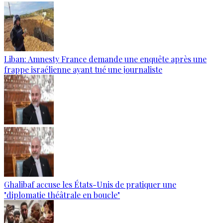
Liban: Amnesty France demande une enquête après une
frappe israélienne ayant tué une journaliste
Ghalibaf accuse les États-Unis de pratiquer une
"diplomatie théâtrale en boucle"