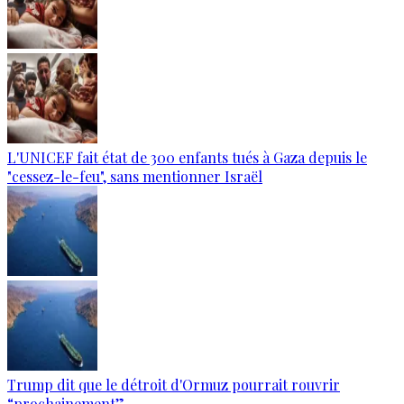
L'UNICEF fait état de 300 enfants tués à Gaza depuis le
"cessez-le-feu", sans mentionner Israël
Trump dit que le détroit d'Ormuz pourrait rouvrir
“prochainement”