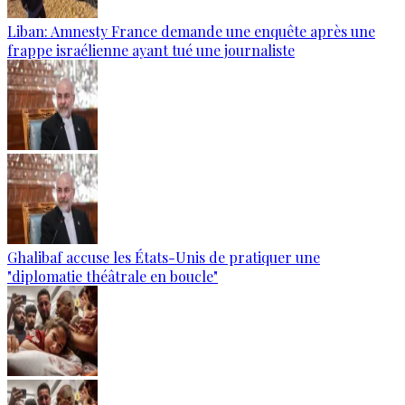
Liban: Amnesty France demande une enquête après une
frappe israélienne ayant tué une journaliste
Ghalibaf accuse les États-Unis de pratiquer une
"diplomatie théâtrale en boucle"