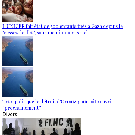
L'UNICEF fait état de 300 enfants tués à Gaza depuis le
"cessez-le-feu", sans mentionner Israël
Trump dit que le détroit d'Ormuz pourrait rouvrir
“prochainement”
Divers