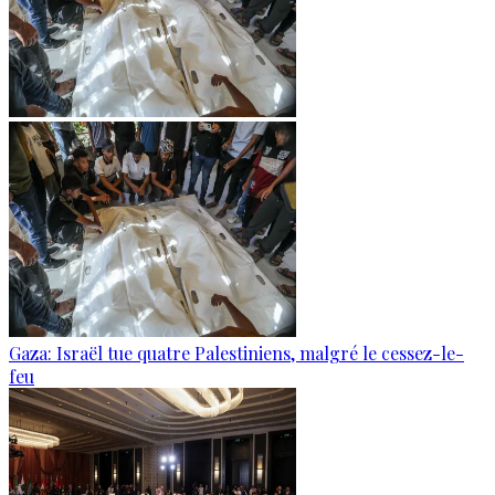
Gaza: Israël tue quatre Palestiniens, malgré le cessez-le-
feu