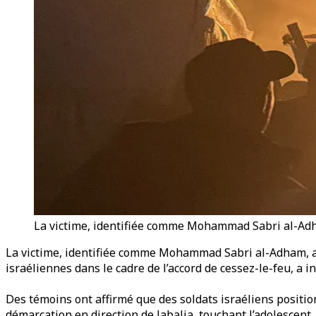
La victime, identifiée comme Mohammad Sabri al-Adham
La victime, identifiée comme Mohammad Sabri al-Adham, a é
israéliennes dans le cadre de l’accord de cessez-le-feu, a 
Des témoins ont affirmé que des soldats israéliens position
démarcation en direction de Jabalia, touchant l’adolescent