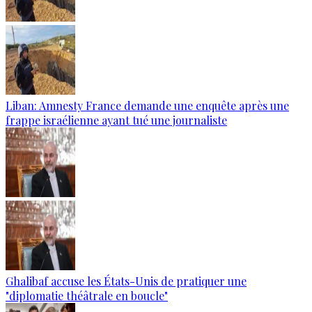
Liban: Amnesty France demande une enquête après une
frappe israélienne ayant tué une journaliste
Ghalibaf accuse les États-Unis de pratiquer une
"diplomatie théâtrale en boucle"