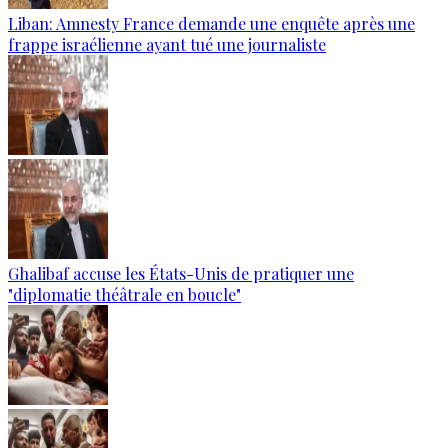
Liban: Amnesty France demande une enquête après une
frappe israélienne ayant tué une journaliste
Ghalibaf accuse les États-Unis de pratiquer une
"diplomatie théâtrale en boucle"