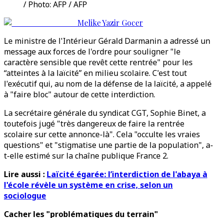
/ Photo: AFP / AFP
Melike Yazir Gocer
Le ministre de l'Intérieur Gérald Darmanin a adressé un
message aux forces de l'ordre pour souligner "le
caractère sensible que revêt cette rentrée" pour les
“atteintes à la laïcité” en milieu scolaire. C'est tout
l'exécutif qui, au nom de la défense de la laïcité, a appelé
à "faire bloc" autour de cette interdiction.
La secrétaire générale du syndicat CGT, Sophie Binet, a
toutefois jugé "très dangereux de faire la rentrée
scolaire sur cette annonce-là". Cela "occulte les vraies
questions" et "stigmatise une partie de la population", a-
t-elle estimé sur la chaîne publique France 2.
Lire aussi :
Laïcité égarée: l’interdiction de l'abaya à
l'école révèle un système en crise, selon un
sociologue
Cacher les "problématiques du terrain"