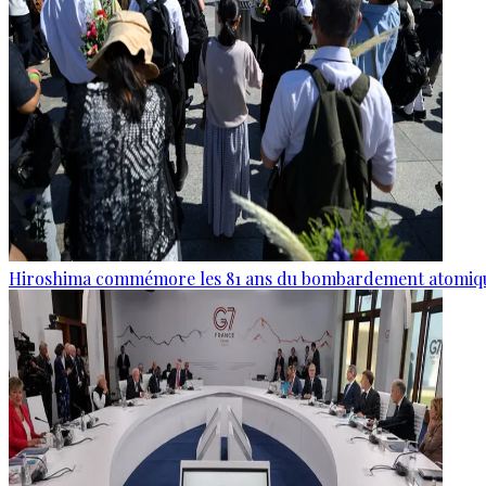
Hiroshima commémore les 81 ans du bombardement atomiq