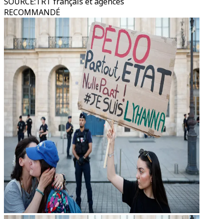
SOURCE
:
TRT français et agences
RECOMMANDÉ