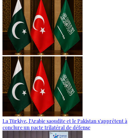
La Türkiye, l'Arabie saoudite et le Pakistan s'apprêtent à
conclure un pacte trilatéral de défense