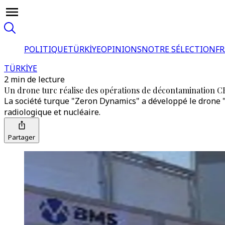
POLITIQUE
TÜRKİYE
OPINIONS
NOTRE SÉLECTION
F
TÜRKİYE
2 min de lecture
Un drone turc réalise des opérations de décontamination 
La société turque "Zeron Dynamics" a développé le drone
radiologique et nucléaire.
Partager