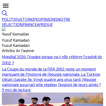
POLITIQUE
TÜRKİYE
OPINIONS
NOTRE
SÉLECTION
FRANCE
AFRIQUE
Yusuf Kamadan
Yusuf Kamadan
Yusuf Kamadan
Articles de l'auteur
Mondial 2026: l’équipe turque va-t-elle réitérer l’exploit de
2002 ?
La Coupe du monde de la FIFA 2002 reste un moment
marquant de l’histoire de l’équipe nationale. La Türkiye
s’était classée 3e. Vingt-quatre ans plus tard, l’équipe
nationale pourrait-elle répéter l’exploit de leurs aînés ?
9 min de lecture