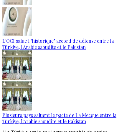
L'OCI salue l'"historique" accord de défense entre la
Türkiye, l'Arabie saoudite et le Pakistan
Plusieurs pays saluent le pacte de La Mecque entre la
Türkiye, l’Arabie saoudite et le Pakistan