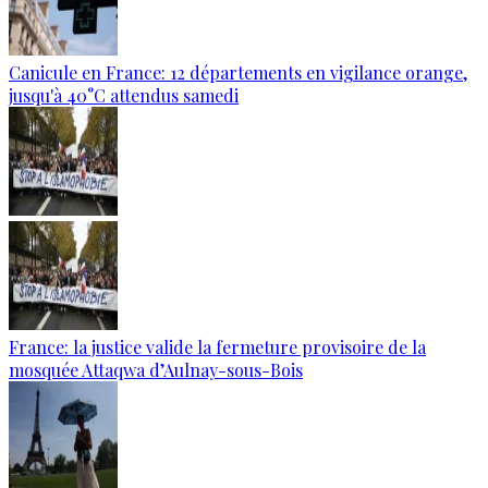
Canicule en France: 12 départements en vigilance orange,
jusqu'à 40°C attendus samedi
France: la justice valide la fermeture provisoire de la
mosquée Attaqwa d’Aulnay-sous-Bois