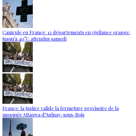
Canicule en France: 12 départements en vigilance orange,
jusqu'à 40°C attendus samedi
France: la justice valide la fermeture provisoire de la
mosquée Attaqwa d’Aulnay-sous-Bois