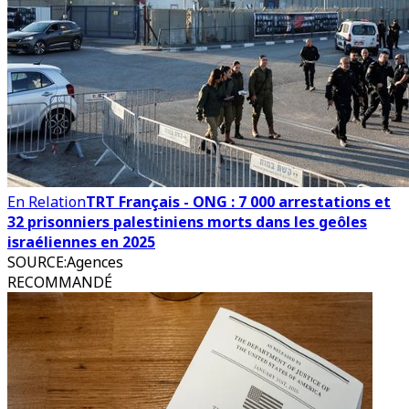
En Relation
TRT Français - ONG : 7 000 arrestations et
32 prisonniers palestiniens morts dans les geôles
israéliennes en 2025
SOURCE
:
Agences
RECOMMANDÉ