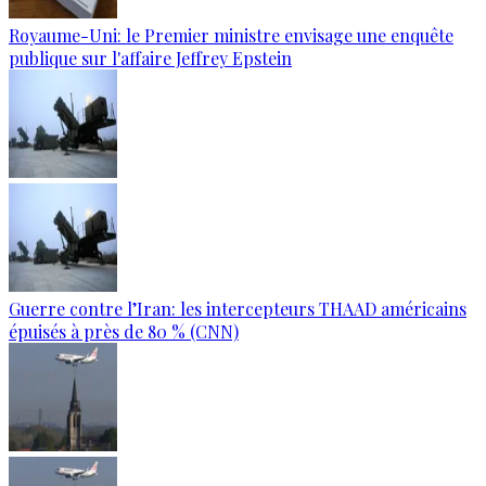
Royaume-Uni: le Premier ministre envisage une enquête
publique sur l'affaire Jeffrey Epstein
Guerre contre l’Iran: les intercepteurs THAAD américains
épuisés à près de 80 % (CNN)