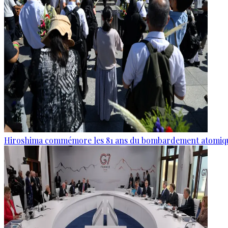
Hiroshima commémore les 81 ans du bombardement atomiq