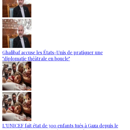
Ghalibaf accuse les États-Unis de pratiquer une
"diplomatie théâtrale en boucle"
L'UNICEF fait état de 300 enfants tués à Gaza depuis le