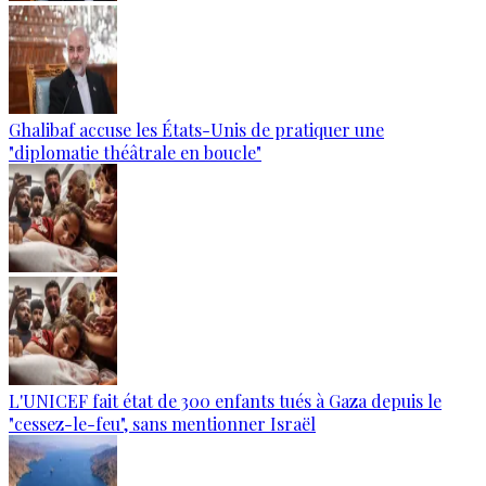
Ghalibaf accuse les États-Unis de pratiquer une
"diplomatie théâtrale en boucle"
L'UNICEF fait état de 300 enfants tués à Gaza depuis le
"cessez-le-feu", sans mentionner Israël