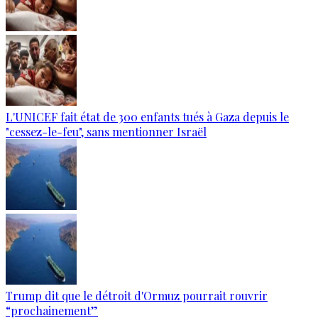
L'UNICEF fait état de 300 enfants tués à Gaza depuis le
"cessez-le-feu", sans mentionner Israël
Trump dit que le détroit d'Ormuz pourrait rouvrir
“prochainement”