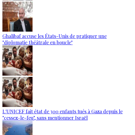
Ghalibaf accuse les États-Unis de pratiquer une
"diplomatie théâtrale en boucle"
L'UNICEF fait état de 300 enfants tués à Gaza depuis le
"cessez-le-feu", sans mentionner Israël