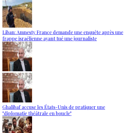
Liban: Amnesty France demande une enquête après une
frappe israélienne ayant tué une journaliste
Ghalibaf accuse les États-Unis de pratiquer une
"diplomatie théâtrale en boucle"