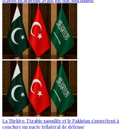
frappe israélienne ayant tué une journaliste
La Türkiye, l'Arabie saoudite et le Pakistan s'apprêtent à
conclure un pacte trilatéral de défense