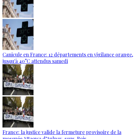
Canicule en France: 12 départements en vigilance orange,
jusqu'à 40°C attendus samedi
France: la justice valide la fermeture provisoire de la
mosquée Attaqwa d’Aulnay-sous-Bois