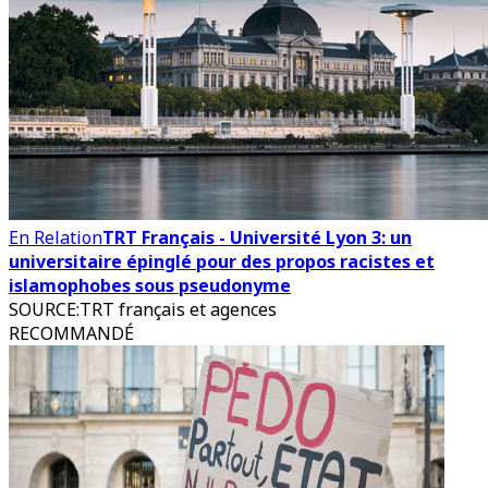
En Relation
TRT Français - Université Lyon 3: un
universitaire épinglé pour des propos racistes et
islamophobes sous pseudonyme
SOURCE
:
TRT français et agences
RECOMMANDÉ