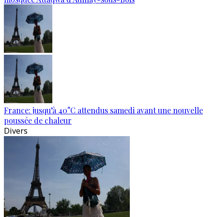
France: jusqu’à 40°C attendus samedi avant une nouvelle
poussée de chaleur
Divers