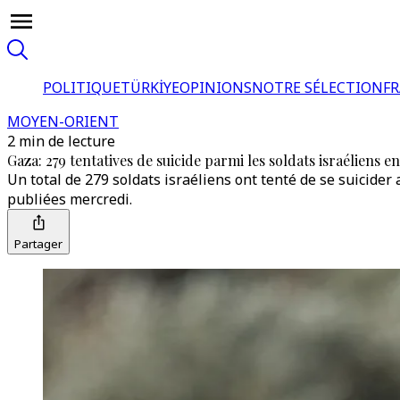
POLITIQUE
TÜRKİYE
OPINIONS
NOTRE SÉLECTION
F
MOYEN-ORIENT
2 min de lecture
Gaza: 279 tentatives de suicide parmi les soldats israéliens e
Un total de 279 soldats israéliens ont tenté de se suicider
publiées mercredi.
Partager