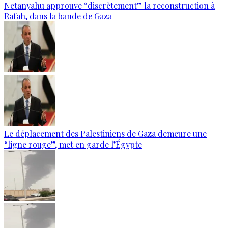
Netanyahu approuve “discrètement” la reconstruction à
Rafah, dans la bande de Gaza
Le déplacement des Palestiniens de Gaza demeure une
“ligne rouge”, met en garde l’Égypte