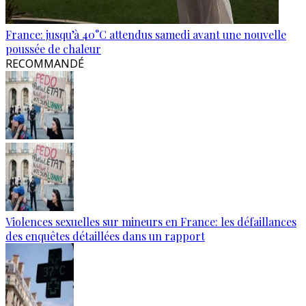
France: jusqu’à 40°C attendus samedi avant une nouvelle
poussée de chaleur
RECOMMANDÉ
Violences sexuelles sur mineurs en France: les défaillances
des enquêtes détaillées dans un rapport