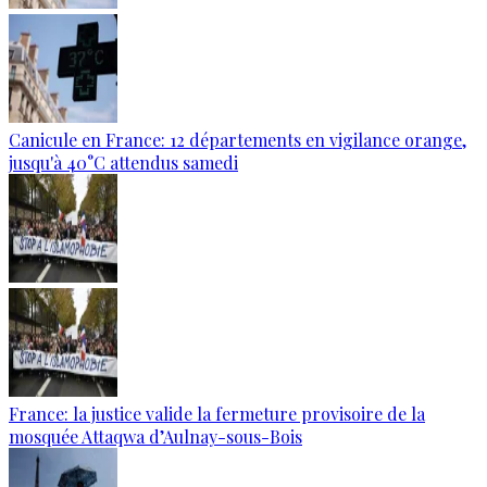
Canicule en France: 12 départements en vigilance orange,
jusqu'à 40°C attendus samedi
France: la justice valide la fermeture provisoire de la
mosquée Attaqwa d’Aulnay-sous-Bois