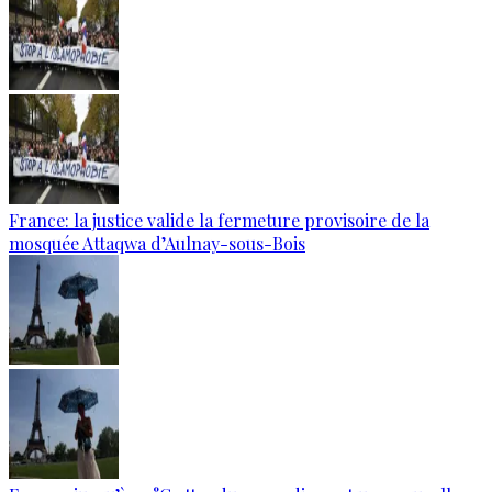
France: la justice valide la fermeture provisoire de la
mosquée Attaqwa d’Aulnay-sous-Bois