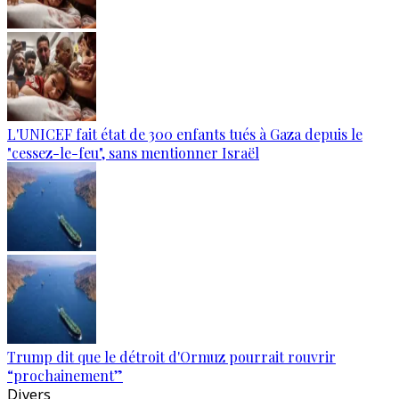
L'UNICEF fait état de 300 enfants tués à Gaza depuis le
"cessez-le-feu", sans mentionner Israël
Trump dit que le détroit d'Ormuz pourrait rouvrir
“prochainement”
Divers