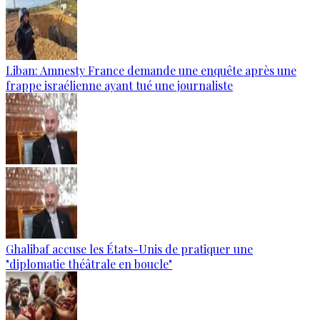
Liban: Amnesty France demande une enquête après une
frappe israélienne ayant tué une journaliste
Ghalibaf accuse les États-Unis de pratiquer une
"diplomatie théâtrale en boucle"