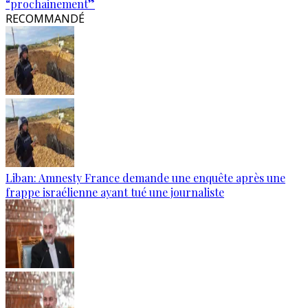
“prochainement”
RECOMMANDÉ
Liban: Amnesty France demande une enquête après une
frappe israélienne ayant tué une journaliste