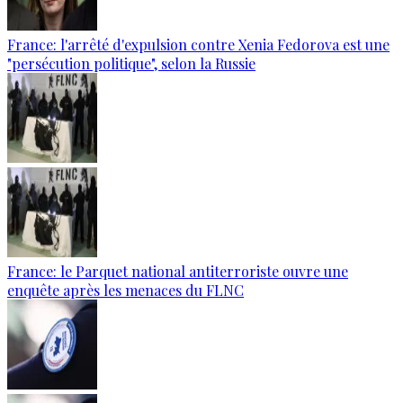
France: l'arrêté d'expulsion contre Xenia Fedorova est une
"persécution politique", selon la Russie
France: le Parquet national antiterroriste ouvre une
enquête après les menaces du FLNC