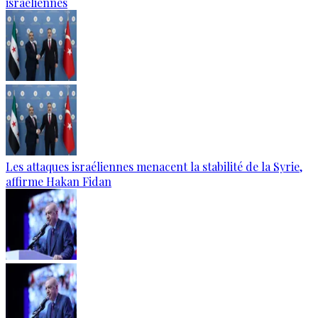
israéliennes
Les attaques israéliennes menacent la stabilité de la Syrie,
affirme Hakan Fidan