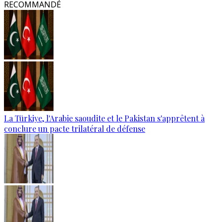
RECOMMANDÉ
La Türkiye, l'Arabie saoudite et le Pakistan s'apprêtent à
conclure un pacte trilatéral de défense