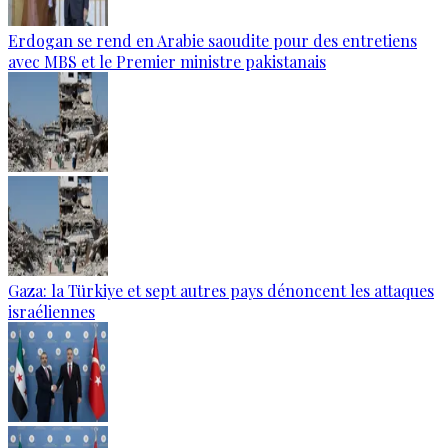
Erdogan se rend en Arabie saoudite pour des entretiens
avec MBS et le Premier ministre pakistanais
Gaza: la Türkiye et sept autres pays dénoncent les attaques
israéliennes