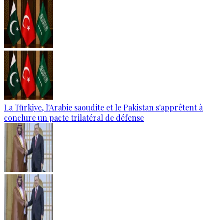
La Türkiye, l'Arabie saoudite et le Pakistan s'apprêtent à
conclure un pacte trilatéral de défense