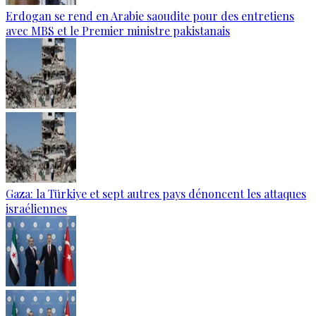
Erdogan se rend en Arabie saoudite pour des entretiens
avec MBS et le Premier ministre pakistanais
Gaza: la Türkiye et sept autres pays dénoncent les attaques
israéliennes