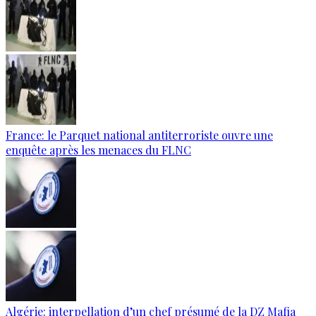
France: le Parquet national antiterroriste ouvre une
enquête après les menaces du FLNC
Algérie: interpellation d’un chef présumé de la DZ Mafia