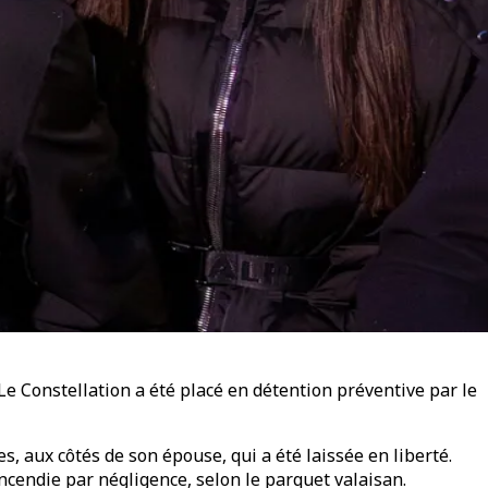
 Le Constellation a été placé en détention préventive par le
s, aux côtés de son épouse, qui a été laissée en liberté.
ncendie par négligence, selon le parquet valaisan.