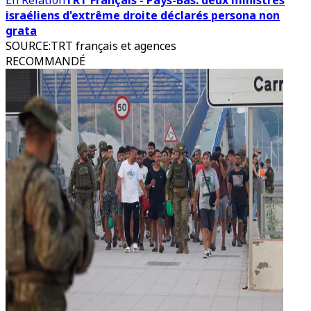
En Relation
TRT Français - Pays-Bas: deux ministres
israéliens d'extrême droite déclarés persona non
grata
SOURCE
:
TRT français et agences
RECOMMANDÉ