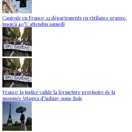
Canicule en France: 12 départements en vigilance orange,
jusqu'à 40°C attendus samedi
France: la justice valide la fermeture provisoire de la
mosquée Attaqwa d’Aulnay-sous-Bois