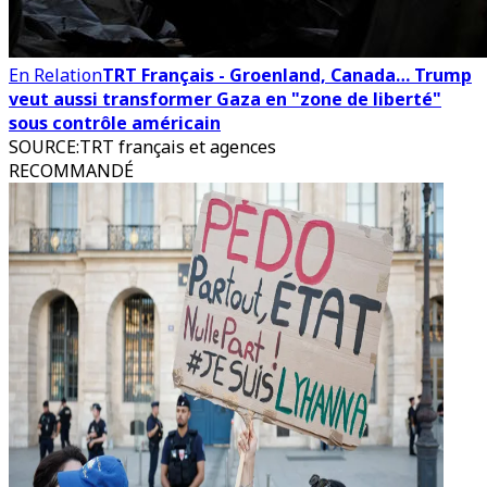
En Relation
TRT Français - Groenland, Canada… Trump
veut aussi transformer Gaza en "zone de liberté"
sous contrôle américain
SOURCE
:
TRT français et agences
RECOMMANDÉ