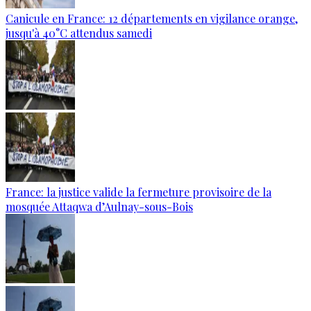
Canicule en France: 12 départements en vigilance orange,
jusqu'à 40°C attendus samedi
France: la justice valide la fermeture provisoire de la
mosquée Attaqwa d’Aulnay-sous-Bois