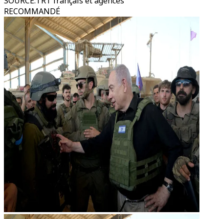
SOURCE
:
TRT français et agences
RECOMMANDÉ