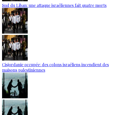
Sud du Liban: une attaque israéliennes fait quatre morts
Cisjordanie occupée: des colons israéliens incendient des
maisons palestiniennes