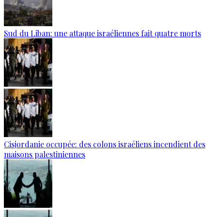
Sud du Liban: une attaque israéliennes fait quatre morts
Cisjordanie occupée: des colons israéliens incendient des
maisons palestiniennes