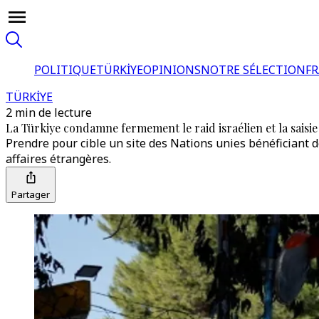
POLITIQUE
TÜRKİYE
OPINIONS
NOTRE SÉLECTION
F
TÜRKİYE
2 min de lecture
La Türkiye condamne fermement le raid israélien et la saisi
Prendre pour cible un site des Nations unies bénéficiant de
affaires étrangères.
Partager