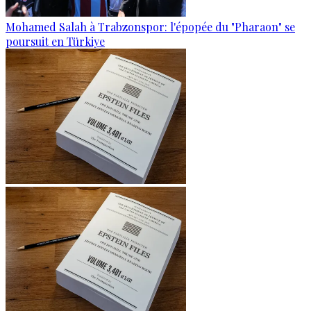
Mohamed Salah à Trabzonspor: l'épopée du "Pharaon" se
poursuit en Türkiye