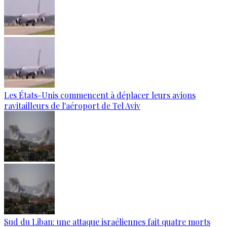
Les États-Unis commencent à déplacer leurs avions
ravitailleurs de l'aéroport de Tel Aviv
Sud du Liban: une attaque israéliennes fait quatre morts