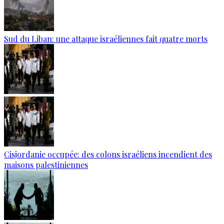
Sud du Liban: une attaque israéliennes fait quatre morts
Cisjordanie occupée: des colons israéliens incendient des
maisons palestiniennes