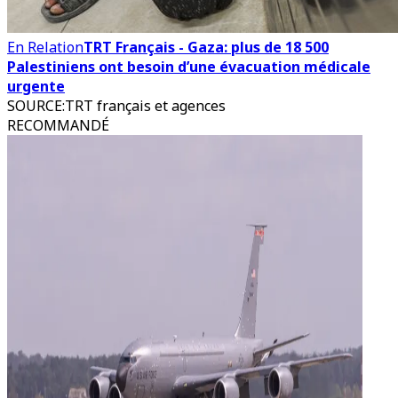
En Relation
TRT Français - Gaza: plus de 18 500
Palestiniens ont besoin d’une évacuation médicale
urgente
SOURCE
:
TRT français et agences
RECOMMANDÉ