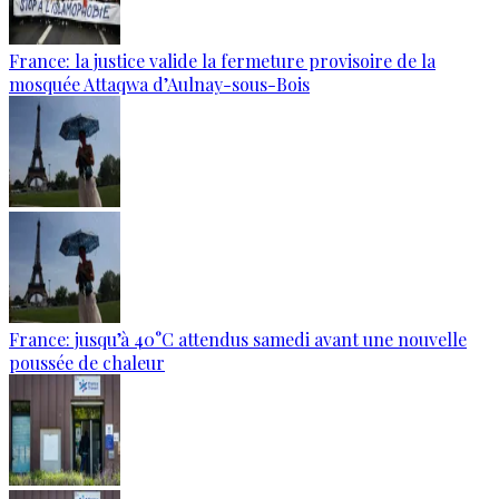
France: la justice valide la fermeture provisoire de la
mosquée Attaqwa d’Aulnay-sous-Bois
France: jusqu’à 40°C attendus samedi avant une nouvelle
poussée de chaleur