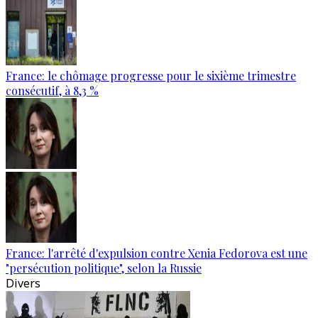
France: le chômage progresse pour le sixième trimestre
consécutif, à 8,3 %
France: l'arrêté d'expulsion contre Xenia Fedorova est une
"persécution politique", selon la Russie
Divers