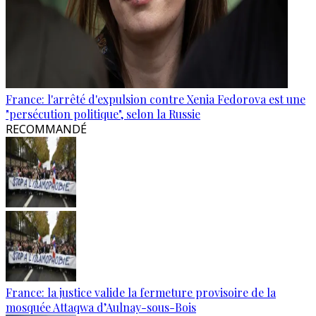
France: l'arrêté d'expulsion contre Xenia Fedorova est une
"persécution politique", selon la Russie
RECOMMANDÉ
France: la justice valide la fermeture provisoire de la
mosquée Attaqwa d’Aulnay-sous-Bois