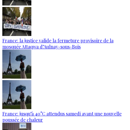
France: la justice valide la fermeture provisoire de la
mosquée Attaqwa d’Aulnay-sous-Bois
France: jusqu’à 40°C attendus samedi avant une nouvelle
poussée de chaleur