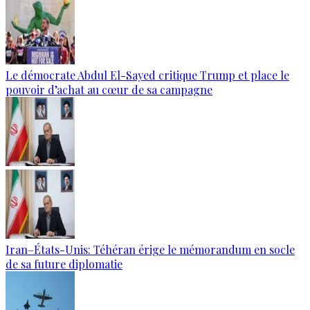
Le démocrate Abdul El-Sayed critique Trump et place le
pouvoir d’achat au cœur de sa campagne
Iran–États-Unis: Téhéran érige le mémorandum en socle
de sa future diplomatie