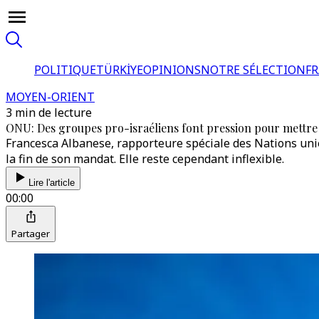
POLITIQUE
TÜRKİYE
OPINIONS
NOTRE SÉLECTION
F
MOYEN-ORIENT
3 min de lecture
ONU: Des groupes pro-israéliens font pression pour mettre
Francesca Albanese, rapporteure spéciale des Nations unies
la fin de son mandat. Elle reste cependant inflexible.
Lire l'article
00:00
Partager