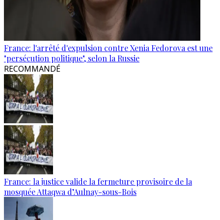
France: l'arrêté d'expulsion contre Xenia Fedorova est une
"persécution politique", selon la Russie
RECOMMANDÉ
France: la justice valide la fermeture provisoire de la
mosquée Attaqwa d’Aulnay-sous-Bois