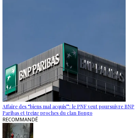
Affaire des “biens mal acquis”: le PNF veut poursuivre BNP
Paribas et treize proches du clan Bongo
RECOMMANDÉ