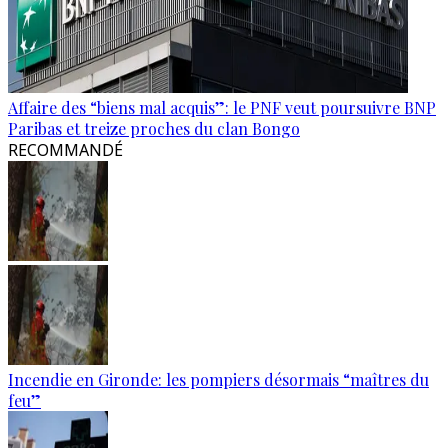
Affaire des “biens mal acquis”: le PNF veut poursuivre BNP
Paribas et treize proches du clan Bongo
RECOMMANDÉ
Incendie en Gironde: les pompiers désormais “maîtres du
feu”