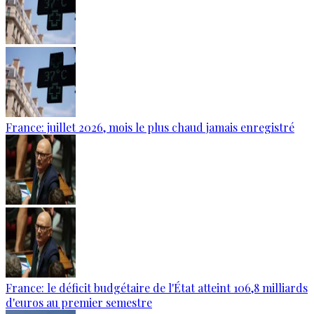
France: juillet 2026, mois le plus chaud jamais enregistré
France: le déficit budgétaire de l'État atteint 106,8 milliards
d'euros au premier semestre