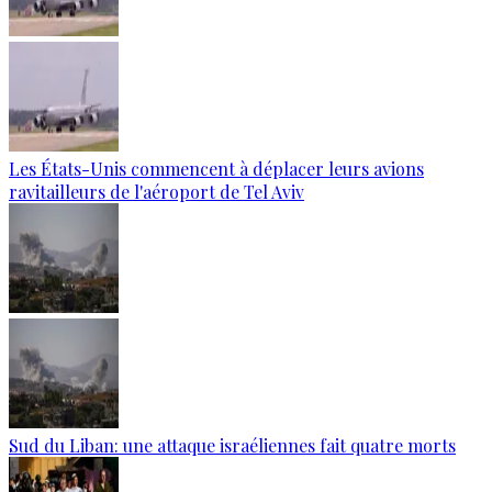
Les États-Unis commencent à déplacer leurs avions
ravitailleurs de l'aéroport de Tel Aviv
Sud du Liban: une attaque israéliennes fait quatre morts