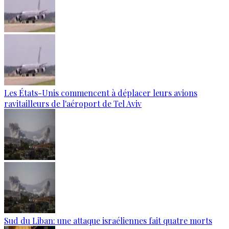
Les États-Unis commencent à déplacer leurs avions
ravitailleurs de l'aéroport de Tel Aviv
Sud du Liban: une attaque israéliennes fait quatre morts